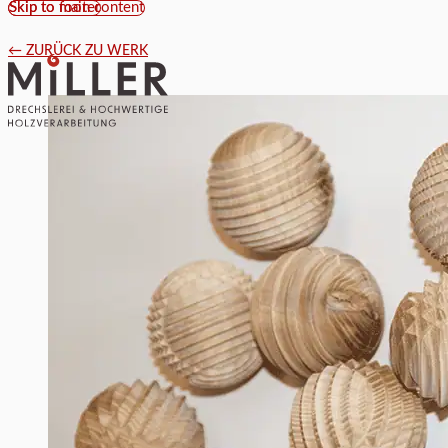
Skip to main content
Skip to footer
← ZURÜCK ZU WERK