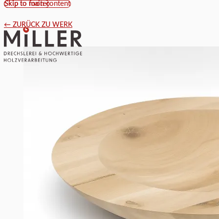
Skip to main content
Skip to footer
← ZURÜCK ZU WERK